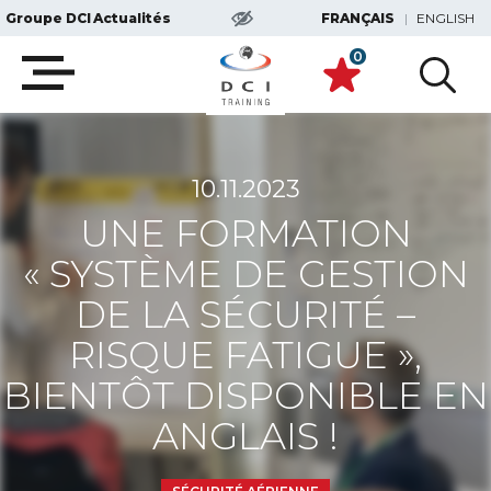
FRANÇAIS
ENGLISH
Groupe DCI
Actualités
0
Ouvrir
la
navigation
mobile
10.11.2023
UNE FORMATION
« SYSTÈME DE GESTION
DE LA SÉCURITÉ –
RISQUE FATIGUE »,
BIENTÔT DISPONIBLE EN
ANGLAIS !