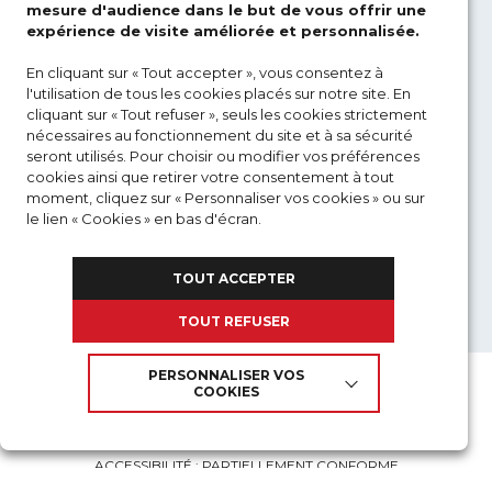
Formations en Acquisition de Défense
mesure d'audience dans le but de vous offrir une
expérience de visite améliorée et personnalisée.
Formations à distance
En cliquant sur « Tout accepter », vous consentez à
l'utilisation de tous les cookies placés sur notre site. En
cliquant sur « Tout refuser », seuls les cookies strictement
NOS FORMATIONS
nécessaires au fonctionnement du site et à sa sécurité
seront utilisés. Pour choisir ou modifier vos préférences
cookies ainsi que retirer votre consentement à tout
ACTUALITÉS
moment, cliquez sur « Personnaliser vos cookies » ou sur
le lien « Cookies » en bas d'écran.
MON COMPTE
Pour en savoir plus sur les cookies et les données
TOUT ACCEPTER
personnelles que nous utilisons,
GROUPE DCI
TOUT REFUSER
PERSONNALISER VOS
COOKIES
MENTIONS LÉGALES
POLITIQUE DE CONFIDENTIALITÉ
ACCESSIBILITÉ : PARTIELLEMENT CONFORME