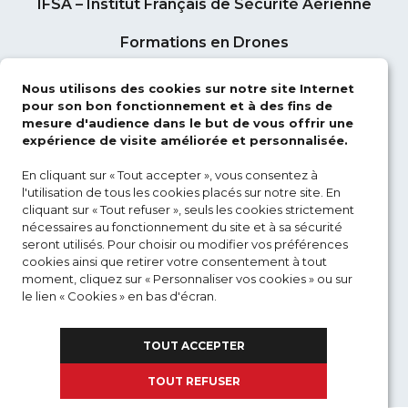
IFSA – Institut Français de Sécurité Aérienne
Formations en Drones
Formations en Contrôle Aérien
Nous utilisons des cookies sur notre site Internet
pour son bon fonctionnement et à des fins de
Formations en Acquisition de Défense
mesure d'audience dans le but de vous offrir une
expérience de visite améliorée et personnalisée.
Formations à distance
En cliquant sur « Tout accepter », vous consentez à
l'utilisation de tous les cookies placés sur notre site. En
cliquant sur « Tout refuser », seuls les cookies strictement
NOS FORMATIONS
nécessaires au fonctionnement du site et à sa sécurité
seront utilisés. Pour choisir ou modifier vos préférences
cookies ainsi que retirer votre consentement à tout
ACTUALITÉS
moment, cliquez sur « Personnaliser vos cookies » ou sur
le lien « Cookies » en bas d'écran.
MON COMPTE
Pour en savoir plus sur les cookies et les données
TOUT ACCEPTER
personnelles que nous utilisons,
GROUPE DCI
TOUT REFUSER